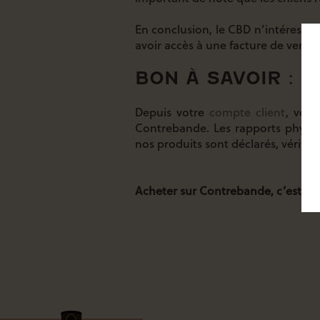
En conclusion, le CBD n’intéresse p
avoir accès à une facture de vente
BON À SAVOIR :
Depuis votre
compte client
, vous
Contrebande. Les rapports physi
nos produits sont déclarés, vérifi
Acheter sur Contrebande, c’est la g