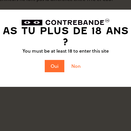
as la Police ou la Gendarmerie, qui a clairement d’autres pr
 (numérique ou papier), provenant d’un établissement décla
AS TU PLUS DE 18 ANS
?
 avez accès à l’ensemble de vos factures de vente, incl
You must be at least 18 to enter this site
co-chimiques sont également disponible sur simple deman
és et vendu dans un emballage unique, sur lequel toutes les 
Oui
Non
arantie d’être dans la légalité.
⬅️ (Très drôle mais très vrai)