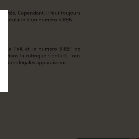
iorités. Cependant, il faut toujours
ré, titulaire d’un numéro SIREN.
uant la TVA et le numéro SIRET de
de dans la rubrique
Contact
. Tous
mentions légales apparaissent.