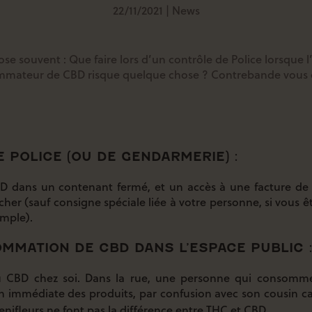
22/11/2021
|
News
se souvent : Que faire lors d’un contrôle de Police lorsque 
ommateur de CBD risque quelque chose ? Contrebande vous 
 POLICE (OU DE GENDARMERIE) :
BD dans un contenant fermé, et un accès à une facture de v
cher (sauf consigne spéciale liée à votre personne, si vous ê
emple).
MMATION DE CBD DANS L’ESPACE PUBLIC 
u CBD chez soi. Dans la rue, une personne qui consomme
ion immédiate des produits, par confusion avec son cousin
enifleurs ne font pas la différence entre THC et CBD.