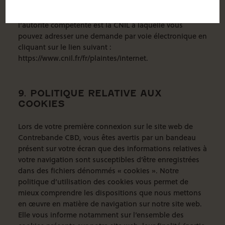
Personnelles, vous pouvez adresser une plainte ou une
demande auprès de l’autorité compétente. En France,
l’autorité compétente est la CNIL à laquelle vous
pouvez adresser une demande par voie électronique en
cliquant sur le lien suivant :
https://www.cnil.fr/fr/plaintes/internet
.
9. POLITIQUE RELATIVE AUX
COOKIES
Lors de votre première connexion sur le site web de
Contrebande CBD, vous êtes avertis par un bandeau
présent sur votre écran que des informations relatives à
votre navigation sont susceptibles d’être enregistrées
dans des fichiers dénommés « cookies ». Notre
politique d’utilisation des cookies vous permet de
mieux comprendre les dispositions que nous mettons
en œuvre en matière de navigation sur notre site web.
Elle vous informe notamment sur l’ensemble des