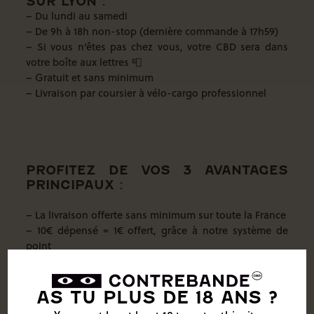
SUR LYON :
– Du lundi au samedi
– De 9h à 18h non-stop (dernière commande à 17h59)
– Si vous n’êtes pas chez vous, votre CBD sera dans
votre boîte aux lettres 📮
– Gratuit et sans minimum
– Livraison par coursier à vélo-cargo professionnel
PROFITEZ DE VOS 3 AVANTAGES
PRINCIPAUX :
– La livraison offerte sans minimum sur toute la France
– 10€ dépensé = 1€ offert, grâce à notre système de
point
– Nos codes promos uniques sur notre
Insta
et en
s’inscrivant à notre Newsletter 👇(juste un peu plus bas
là)
AS TU PLUS DE 18 ANS ?